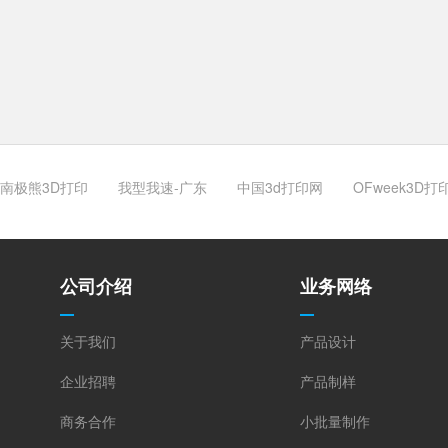
南极熊3D打印
我型我速-广东
中国3d打印网
OFweek3D打
公司介绍
业务网络
关于我们
产品设计
企业招聘
产品制样
商务合作
小批量制作