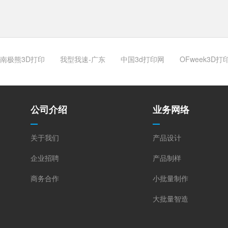
南极熊3D打印
我型我速-广东
中国3d打印网
OFweek3D打
公司介绍
业务网络
关于我们
产品设计
企业招聘
产品制样
商务合作
小批量制作
大批量智造